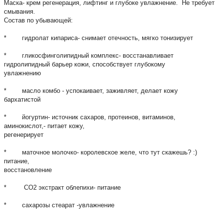
Маска- крем регенерация, лифтинг и глубоке увлажнение. Не требует
смывания.
Состав по убывающей:
* гидролат кипариса- снимает отечность, мягко тонизирует
* гликосфинголипидный комплекс- восстанавливает
гидролипидный барьер кожи, способствует глубокому
увлажнению
* масло комбо - успокаивает, заживляет, делает кожу
бархатистой
* йогуртин- источник сахаров, протеинов, витаминов,
аминокислот,- питает кожу,
регенерирует
* маточное молочко- королевское желе, что тут скажешь? :)
питание,
восстановление
* СО2 экстракт облепихи- питание
* сахарозы стеарат -увлажнение