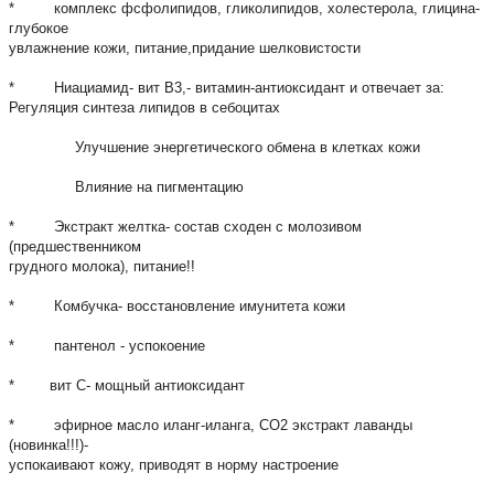
* комплекс фсфолипидов, гликолипидов, холестерола, глицина-
глубокое
увлажнение кожи, питание,придание шелковистости
* Ниациамид- вит B3,- витамин-антиоксидант и отвечает за:
Регуляция синтеза липидов в себоцитах
Улучшение энергетического обмена в клетках кожи
Влияние на пигментацию
* Экстракт желтка- состав сходен с молозивом
(предшественником
грудного молока), питание!!
* Комбучка- восстановление имунитета кожи
* пантенол - успокоение
* вит С- мощный антиоксидант
* эфирное масло иланг-иланга, СО2 экстракт лаванды
(новинка!!!)-
успокаивают кожу, приводят в норму настроение